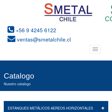
+56 9 4245 6122
ventas@smetalchile.cl
Toggle
navigation
Catalogo
Nuestro catalogo
ESTANQUES METÁLICOS AEREOS HORIZONTALES